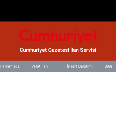
Cumhuriyet Gazetesi İlan Servisi
Hakkımızda
Vefat İlan
İnsert Dağıtımı
Bilgi