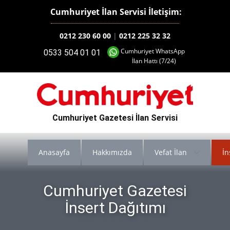
Cumhuriyet İlan Servisi İletişim:
0212 230 60 00
|
0212 225 32 32
Cumhuriyet WhatsApp
0533 504 01 01
İlan Hattı (7/24)
Cumhuriyet Gazetesi İlan Servisi
Anasayfa
Hakkımızda
Vefat İlan
İn
Cumhuriyet Gazetesi
İnsert Dağı​tı​mı