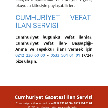
okuyucu kitlesiyle paylaşabilirler.
CUMHURİYET VEFAT
İLAN SERVİSİ
Cumhuriyet bugünkü vefat ilanlar,
Cumhuriyet Vefat ilan- Başsağlığı-
Anma ve Teşekkür ilanı vermek için
0212 230 60 00
–
0533 504 01 01
(7/24)
bize ulaşın.
Cumhuriyet Gazetesi İlan Servisi
Cumhuriyet'e ilan vermek için
0212 230 60 00
-
0533 504 01 01
(7/24) ilan destek​ hattımızı arayabilirsiniz.