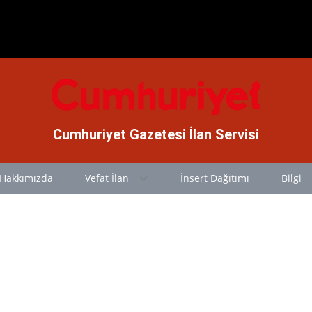
Cumhuriyet Gazetesi İlan Servisi
Hakkımızda
Vefat İlan
İnsert Dağıtımı
Bilgi