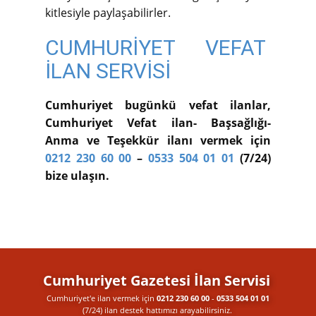
kitlesiyle paylaşabilirler.
CUMHURİYET VEFAT
İLAN SERVİSİ
Cumhuriyet bugünkü vefat ilanlar,
Cumhuriyet Vefat ilan- Başsağlığı-
Anma ve Teşekkür ilanı vermek için
0212 230 60 00
–
0533 504 01 01
(7/24)
bize ulaşın.
Cumhuriyet Gazetesi İlan Servisi
Cumhuriyet'e ilan vermek için
0212 230 60 00
-
0533 504 01 01
(7/24) ilan destek​ hattımızı arayabilirsiniz.