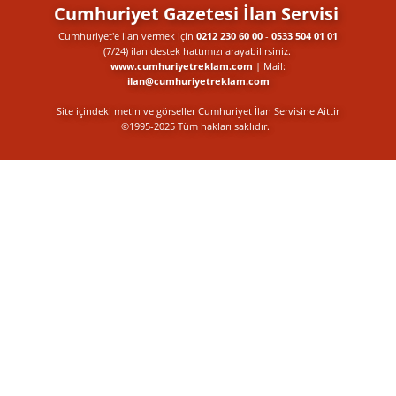
Cumhuriyet Gazetesi İlan Servisi
Cumhuriyet'e ilan vermek için
0212 230 60 00
-
0533 504 01 01
(7/24) ilan destek​ hattımızı arayabilirsiniz.
www.cumhuriyetreklam.com
| Mail:
ilan@cumhuriyetreklam.com
Site içindeki metin ve görseller Cumhuriyet İlan Servisine Aittir
©1995-2025 Tüm hakları saklıdır.