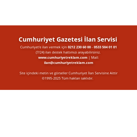
Cumhuriyet Gazetesi İlan Servisi
Cumhuriyet'e ilan vermek için
0212 230 60 00
-
0533 504 01 01
(7/24) ilan destek​ hattımızı arayabilirsiniz.
www.cumhuriyetreklam.com
| Mail:
ilan@cumhuriyetreklam.com
Site içindeki metin ve görseller Cumhuriyet İlan Servisine Aittir
©1995-2025 Tüm hakları saklıdır.