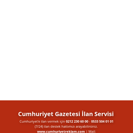
Cumhuriyet Gazetesi İlan Servisi
Cumhuriyet'e ilan vermek için
0212 230 60 00
-
0533 504 01 01
(7/24) ilan destek​ hattımızı arayabilirsiniz.
www.cumhuriyetreklam.com
| Mail: