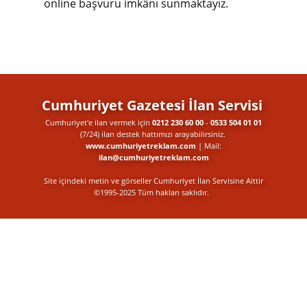
online başvuru imkânı sunmaktayız.
Cumhuriyet Gazetesi İlan Servisi
Cumhuriyet'e ilan vermek için
0212 230 60 00
-
0533 504 01 01
(7/24) ilan destek​ hattımızı arayabilirsiniz.
www.cumhuriyetreklam.com
| Mail:
ilan@cumhuriyetreklam.com
Site içindeki metin ve görseller Cumhuriyet İlan Servisine Aittir
©1995-2025 Tüm hakları saklıdır.