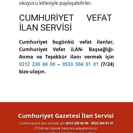
okuyucu kitlesiyle paylaşabilirler.
CUMHURİYET VEFAT
İLAN SERVİSİ
Cumhuriyet bugünkü vefat ilanlar,
Cumhuriyet Vefat iLAN- Başsağlığı-
Anma ve Teşekkür ilanı vermek için
0212 230 60 00
–
0533 504 01 01
(7/24)
bize ulaşın.
Cumhuriyet Gazetesi İlan Servisi
Cumhuriyet'e ilan vermek için
0212 230 60 00
-
0533 504 01 01
(7/24) ilan destek​ hattımızı arayabilirsiniz.