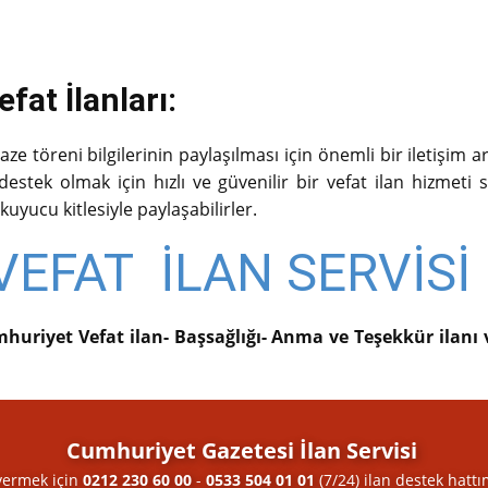
at İlanları:
e töreni bilgilerinin paylaşılması için önemli bir iletişim a
stek olmak için hızlı ve güvenilir bir vefat ilan hizmeti su
kuyucu kitlesiyle paylaşabilirler.
EFAT İLAN SERVİSİ
huriyet Vefat ilan- Başsağlığı- Anma ve Teşekkür ilanı
Cumhuriyet Gazetesi İlan Servisi
vermek için
0212 230 60 00
-
0533 504 01 01
(7/24) ilan destek​ hattı