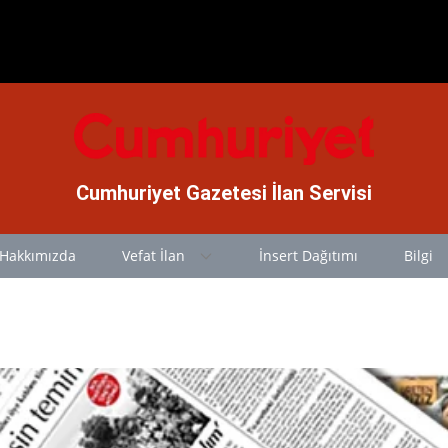
Cumhuriyet Gazetesi İlan Servisi
Hakkımızda
Vefat İlan
İnsert Dağıtımı
Bilgi