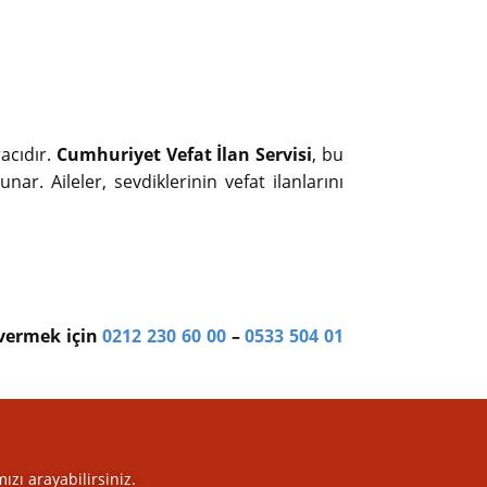
racıdır.
Cumhuriyet Vefat İlan Servisi
, bu
nar. Aileler, sevdiklerinin vefat ilanlarını
 vermek için
0212 230 60 00
–
0533 504 01
mızı arayabilirsiniz.