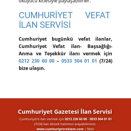
okuyucu kitlesiyle paylaşabilirler.
CUMHURİYET VEFAT
İLAN SERVİSİ
Cumhuriyet bugünkü vefat ilanlar,
Cumhuriyet Vefat ilan- Başsağlığı-
Anma ve Teşekkür ilanı vermek için
0212 230 60 00
–
0533 504 01 01
(7/24)
bize ulaşın.
Cumhuriyet Gazetesi İlan Servisi
Cumhuriyet'e ilan vermek için
0212 230 60 00
-
0533 504 01 01
(7/24) ilan destek​ hattımızı arayabilirsiniz.
www.cumhuriyetreklam.com
| Mail: