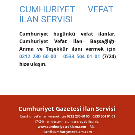
CUMHURİYET VEFAT
İLAN SERVİSİ
Cumhuriyet bugünkü vefat ilanlar,
Cumhuriyet Vefat ilan- Başsağlığı-
Anma ve Teşekkür ilanı vermek için
0212 230 60 00
–
0533 504 01 01
(7/24)
bize ulaşın.
Cumhuriyet Gazetesi İlan Servisi
Cumhuriyet'e ilan vermek için
0212 230 60 00
-
0533 504 01 01
(7/24) ilan destek​ hattımızı arayabilirsiniz.
www.cumhuriyetreklam.com
| Mail:
ilan@cumhuriyetreklam.com