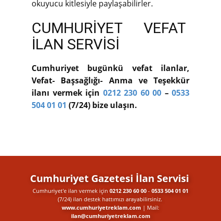
okuyucu kitlesiyle paylaşabilirler.
CUMHURİYET VEFAT
İLAN SERVİSİ
Cumhuriyet bugünkü vefat ilanlar,
Vefat- Başsağlığı- Anma ve Teşekkür
ilanı vermek için
0212 230 60 00
–
0533
504 01 01
(7/24) bize ulaşın.
Cumhuriyet Gazetesi İlan Servisi
Cumhuriyet'e ilan vermek için
0212 230 60 00
-
0533 504 01 01
(7/24) ilan destek​ hattımızı arayabilirsiniz.
www.cumhuriyetreklam.com
| Mail:
ilan@cumhuriyetreklam.com