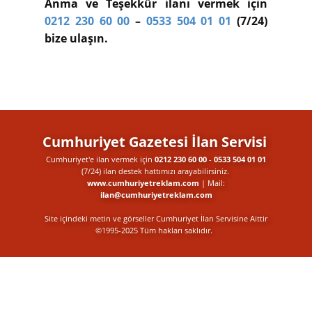
Anma ve Teşekkür ilanı vermek için
0212 230 60 00
–
0533 504 01 01
(7/24)
bize ulaşın.
Cumhuriyet Gazetesi İlan Servisi
Cumhuriyet'e ilan vermek için
0212 230 60 00
-
0533 504 01 01
(7/24) ilan destek​ hattımızı arayabilirsiniz.
www.cumhuriyetreklam.com
| Mail:
ilan@cumhuriyetreklam.com
Site içindeki metin ve görseller Cumhuriyet İlan Servisine Aittir
©1995-2025 Tüm hakları saklıdır.