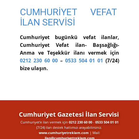
CUMHURİYET VEFAT
İLAN SERVİSİ
Cumhuriyet bugünkü vefat ilanlar,
Cumhuriyet Vefat ilan- Başsağlığı-
Anma ve Teşekkür ilanı vermek için
0212 230 60 00
–
0533 504 01 01
(7/24)
bize ulaşın.
Cumhuriyet Gazetesi İlan Servisi
Cumhuriyet'e ilan vermek için
0212 230 60 00
-
0533 504 01 01
(7/24) ilan destek​ hattımızı arayabilirsiniz.
www.cumhuriyetreklam.com
| Mail:
ilan@cumhuriyetreklam.com