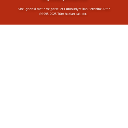
Site içindeki metin ve görseller Cumhuriyet İlan Servisine Aittir
©1995-2025 Tüm hakları saklıdır.