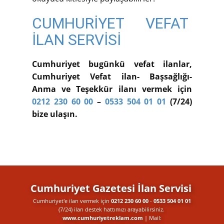
CUMHURİYET VEFAT
İLAN SERVİSİ
Cumhuriyet bugünkü vefat ilanlar,
Cumhuriyet Vefat ilan- Başsağlığı-
Anma ve Teşekkür ilanı vermek için
0212 230 60 00
–
0533 504 01 01
(7/24)
bize ulaşın.
Cumhuriyet Gazetesi İlan Servisi
Cumhuriyet'e ilan vermek için
0212 230 60 00
-
0533 504 01 01
(7/24) ilan destek​ hattımızı arayabilirsiniz.
www.cumhuriyetreklam.com
| Mail: