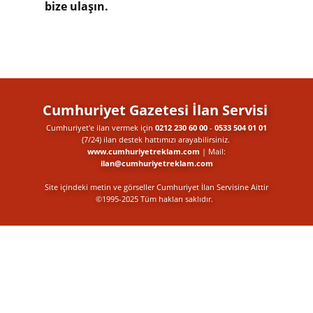
bize ulaşın.
Cumhuriyet Gazetesi İlan Servisi
Cumhuriyet'e ilan vermek için
0212 230 60 00
-
0533 504 01 01
(7/24) ilan destek​ hattımızı arayabilirsiniz.
www.cumhuriyetreklam.com
| Mail:
ilan@cumhuriyetreklam.com
Site içindeki metin ve görseller Cumhuriyet İlan Servisine Aittir
©1995-2025 Tüm hakları saklıdır.