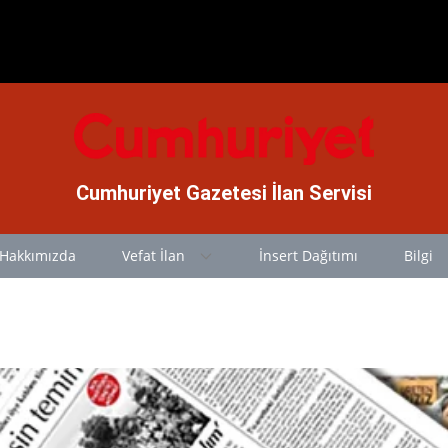
Cumhuriyet Gazetesi İlan Servisi
Hakkımızda
Vefat İlan
İnsert Dağıtımı
Bilgi