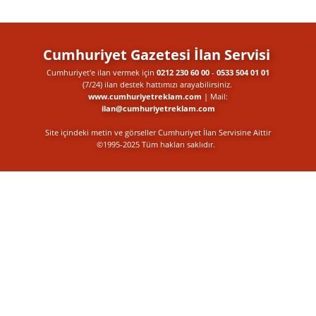
Cumhuriyet Gazetesi İlan Servisi
Cumhuriyet'e ilan vermek için
0212 230 60 00
-
0533 504 01 01
(7/24) ilan destek​ hattımızı arayabilirsiniz.
www.cumhuriyetreklam.com
| Mail:
ilan@cumhuriyetreklam.com
Site içindeki metin ve görseller Cumhuriyet İlan Servisine Aittir
©1995-2025 Tüm hakları saklıdır.