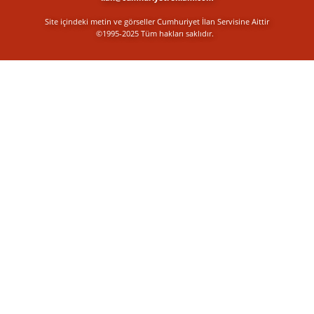
Site içindeki metin ve görseller Cumhuriyet İlan Servisine Aittir
©1995-2025 Tüm hakları saklıdır.