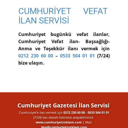
CUMHURİYET VEFAT
İLAN SERVİSİ
Cumhuriyet bugünkü vefat ilanlar,
Cumhuriyet Vefat ilan- Başsağlığı-
Anma ve Teşekkür ilanı vermek için
0212 230 60 00
–
0533 504 01 01
(7/24)
bize ulaşın.
Cumhuriyet Gazetesi İlan Servisi
Cumhuriyet'e ilan vermek için
0212 230 60 00
-
0533 504 01 01
(7/24) ilan destek​ hattımızı arayabilirsiniz.
www.cumhuriyetreklam.com
| Mail:
ilan@cumhuriyetreklam.com