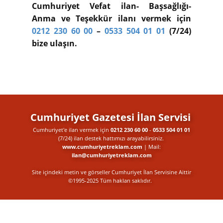
Cumhuriyet Vefat ilan- Başsağlığı-
Anma ve Teşekkür ilanı vermek için
0212 230 60 00
–
0533 504 01 01
(7/24)
bize ulaşın.
Cumhuriyet Gazetesi İlan Servisi
Cumhuriyet'e ilan vermek için
0212 230 60 00
-
0533 504 01 01
(7/24) ilan destek​ hattımızı arayabilirsiniz.
www.cumhuriyetreklam.com
| Mail:
ilan@cumhuriyetreklam.com
Site içindeki metin ve görseller Cumhuriyet İlan Servisine Aittir
©1995-2025 Tüm hakları saklıdır.