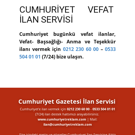
CUMHURİYET VEFAT
İLAN SERVİSİ
Cumhuriyet bugünkü vefat ilanlar,
Vefat- Başsağlığı- Anma ve Teşekkür
ilanı vermek için
0212 230 60 00
–
0533
504 01 01
(7/24) bize ulaşın.
Cumhuriyet Gazetesi İlan Servisi
Cumhuriyet'e ilan vermek için
0212 230 60 00
-
0533 504 01 01
(7/24) ilan destek​ hattımızı arayabilirsiniz.
www.cumhuriyetreklam.com
| Mail:
ilan@cumhuriyetreklam.com
Site içindeki metin ve görseller Cumhuriyet İlan Servisine Aittir