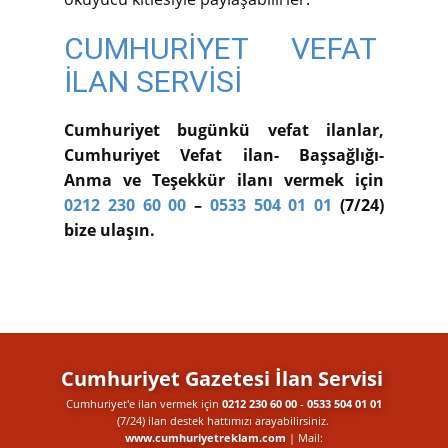
CUMHURİYET VEFAT
İLAN SERVİSİ
Cumhuriyet bugünkü vefat ilanlar,
Cumhuriyet Vefat ilan- Başsağlığı-
Anma ve Teşekkür ilanı vermek için
0212 230 60 00
–
0533 504 01 01
(7/24)
bize ulaşın.
Cumhuriyet Gazetesi İlan Servisi
Cumhuriyet'e ilan vermek için
0212 230 60 00
-
0533 504 01 01
(7/24) ilan destek​ hattımızı arayabilirsiniz.
www.cumhuriyetreklam.com
| Mail: