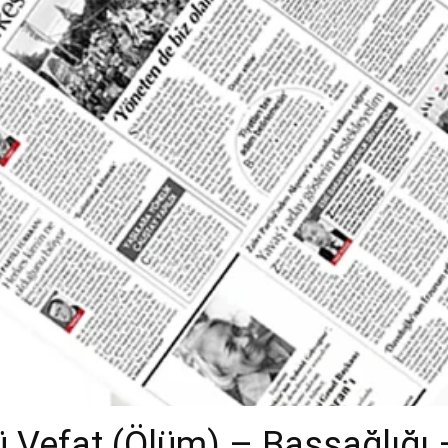
 Vefat (Ölüm) – Başsağlığı