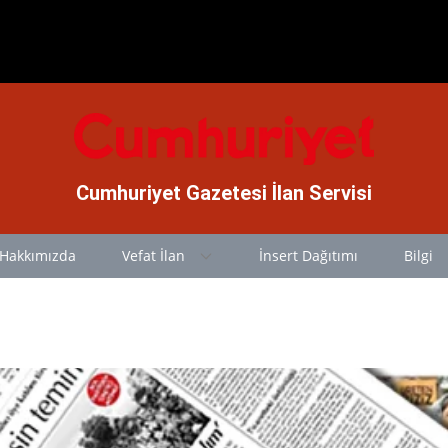
Cumhuriyet Gazetesi İlan Servisi
Hakkımızda
Vefat İlan
İnsert Dağıtımı
Bilgi