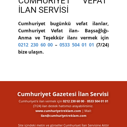
CUMHURİYET VEFAT
İLAN SERVİSİ
Cumhuriyet bugünkü vefat ilanlar,
Cumhuriyet Vefat ilan- Başsağlığı-
Anma ve Teşekkür ilanı vermek için
0212 230 60 00
–
0533 504 01 01
(7/24)
bize ulaşın.
Cumhuriyet Gazetesi İlan Servisi
Cumhuriyet'e ilan vermek için
0212 230 60 00
-
0533 504 01 01
(7/24) ilan destek​ hattımızı arayabilirsiniz.
www.cumhuriyetreklam.com
| Mail:
ilan@cumhuriyetreklam.com
Site içindeki metin ve görseller Cumhuriyet İlan Servisine Aittir