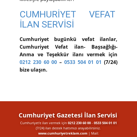
CUMHURİYET VEFAT
İLAN SERVİSİ
Cumhuriyet bugünkü vefat ilanlar,
Cumhuriyet Vefat ilan- Başsağlığı-
Anma ve Teşekkür ilanı vermek için
0212 230 60 00
–
0533 504 01 01
(7/24)
bize ulaşın.
Cumhuriyet Gazetesi İlan Servisi
Cumhuriyet'e ilan vermek için
0212 230 60 00
-
0533 504 01 01
(7/24) ilan destek​ hattımızı arayabilirsiniz.
www.cumhuriyetreklam.com
| Mail: