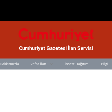
Cumhuriyet Gazetesi İlan Servisi
Hakkımızda
Vefat İlan
İnsert Dağıtımı
Bilgi